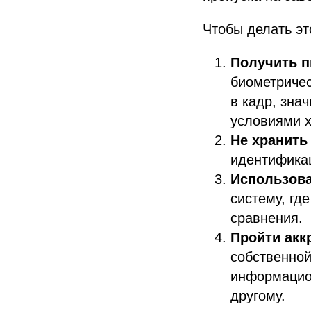
Чтобы делать эт
Получить п
биометричес
в кадр, зна
условиями х
Не хранить
идентификац
Использов
систему, гд
сравнения.
Пройти акк
собственной
информацио
другому.