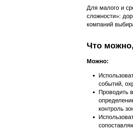
Для малого и ср
сложности»: дор
компаний выбира
Что можно,
Можно:
Использова
событий, ох
Проводить в
определение
контроль зо
Использоват
сопоставляю