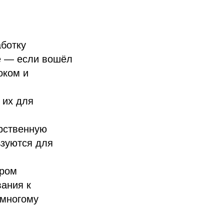
аботку
е — если вошёл
оком и
 их для
рственную
ьзуются для
ором
вания к
 многому