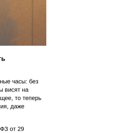
ть
ные часы: без
ы висят на
щее, то теперь
ия, даже
ФЗ от 29