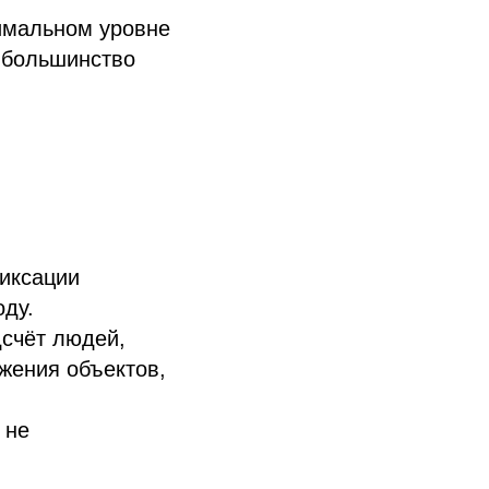
симальном уровне
е большинство
иксации
оду.
дсчёт людей,
ижения объектов,
 не