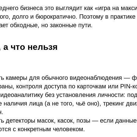
еднего бизнеса это выглядит как «игра на мак
ого, долго и бюрократично. Поэтому в практик
ет обходные, но законные пути.
 а что нельзя
ть камеры для обычного видеонаблюдения — ф
раны, контроля доступа по карточкам или PIN-к
идеоаналитику без установления личности: по
 наличия лица (а не того, чьё оно), трекинг дв
н.
ь детекторы масок, касок, позы — если данные
тся с конкретным человеком.