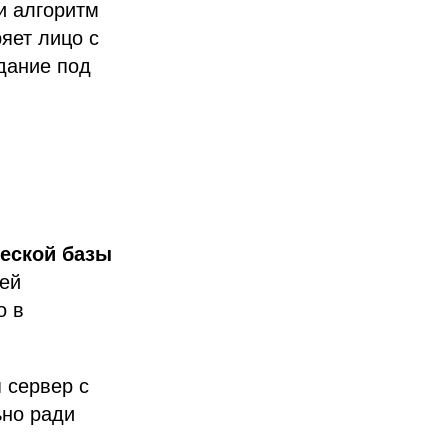
и алгоритм
яет лицо с
дание под
ческой базы
лей
о в
я сервер с
ьно ради