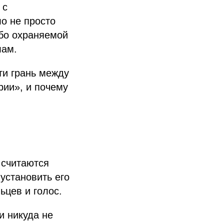
 с
о не просто
бо охраняемой
лам.
ти грань между
ии», и почему
 считаются
установить его
ьцев и голос.
и никуда не