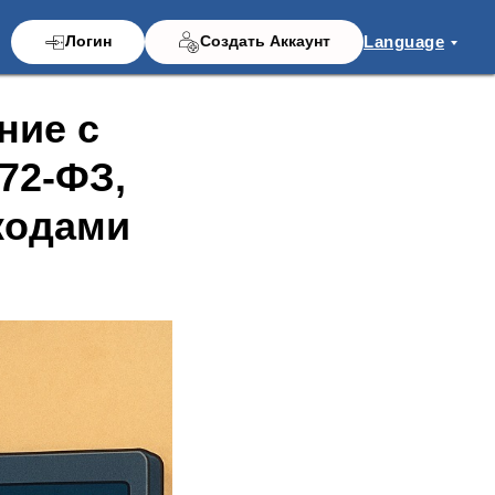
Language
Логин
Создать Аккаунт
ние с
72-ФЗ,
кодами