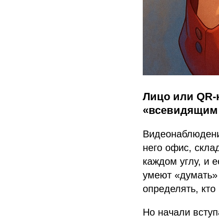
Лицо или QR-
«всевидящим 
Видеонаблюдение
него офис, скла
каждом углу, и 
умеют «думать»
определять, кто 
Но начали вступ