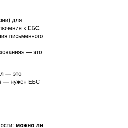
фии) для
лючения к ЕБС.
ния письменного
ьзования» — это
ёл — это
ов — нужен ЕБС
а
ности:
можно ли