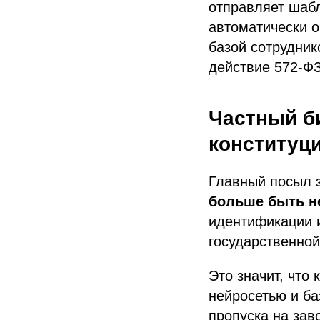
отправляет шабл
автоматически о
базой сотрудник
действие 572-ФЗ
Частный б
конституц
Главный посыл з
больше быть н
идентификации и
государственной
Это значит, что
нейросетью и ба
пропуска на зав