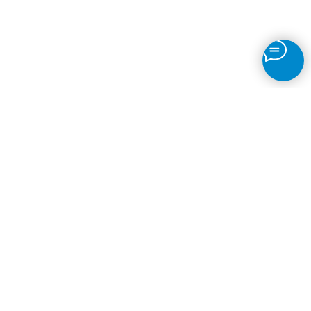
Детектор движения
Непрерывная запись
Таймлапсы
Детекция объектов
Датчик огня
Распознавание
Автономера
© 2026
VMS Программа
Наверх