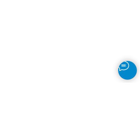
Детектор движения
Непрерывная запись
Таймлапсы
Детекция объектов
Датчик огня
Распознавание