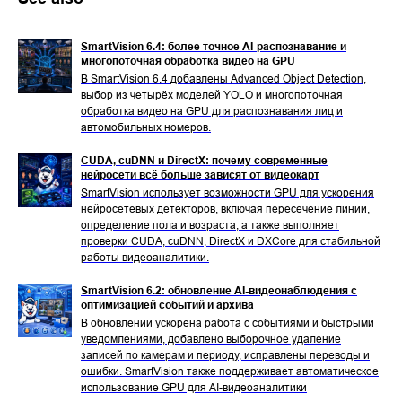
SmartVision 6.4: более точное AI-распознавание и
многопоточная обработка видео на GPU
В SmartVision 6.4 добавлены Advanced Object Detection,
выбор из четырёх моделей YOLO и многопоточная
обработка видео на GPU для распознавания лиц и
автомобильных номеров.
CUDA, cuDNN и DirectX: почему современные
нейросети всё больше зависят от видеокарт
SmartVision использует возможности GPU для ускорения
нейросетевых детекторов, включая пересечение линии,
определение пола и возраста, а также выполняет
проверки CUDA, cuDNN, DirectX и DXCore для стабильной
работы видеоаналитики.
SmartVision 6.2: обновление AI-видеонаблюдения с
оптимизацией событий и архива
В обновлении ускорена работа с событиями и быстрыми
уведомлениями, добавлено выборочное удаление
записей по камерам и периоду, исправлены переводы и
ошибки. SmartVision также поддерживает автоматическое
использование GPU для AI-видеоаналитики