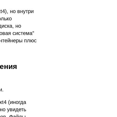
4), но внутри
олько
иска, но
ловая система”
онтейнеры плюс
ения
и.
xt4 (иногда
жно увидеть
сов. Файлы