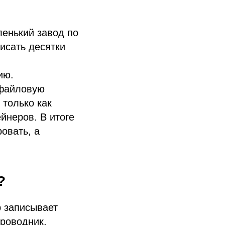
ленький завод по
исать десятки
ию.
 файловую
 только как
ейнеров. В итоге
овать, а
?
р записывает
роводник,