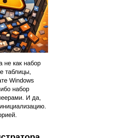
а не как набор
е таблицы,
ате Windows
либо набор
еерами. И да,
 инициализацию.
орией.
истратора