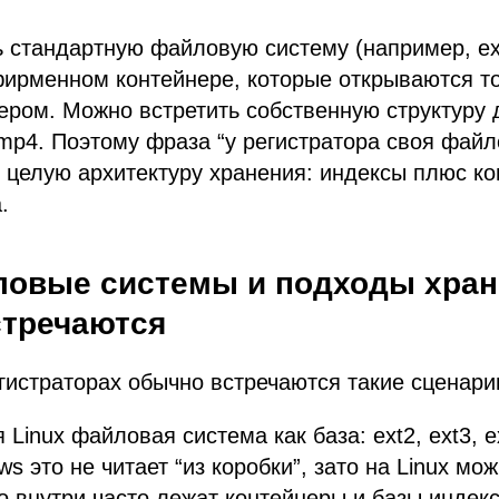
 стандартную файловую систему (например, ext
фирменном контейнере, которые открываются т
ом. Можно встретить собственную структуру д
 mp4. Поэтому фраза “у регистратора своя фай
 целую архитектуру хранения: индексы плюс к
.
ловые системы и подходы хран
стречаются
егистраторах обычно встречаются такие сценари
Linux файловая система как база: ext2, ext3, e
s это не читает “из коробки”, зато на Linux мо
Но внутри часто лежат контейнеры и базы индек