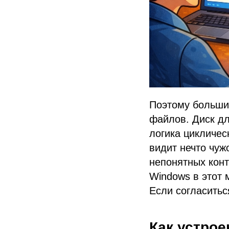
Поэтому большин
файлов. Диск дл
логика цикличес
видит нечто чуж
непонятных конт
Windows в этот 
Если согласиться
Как устрое