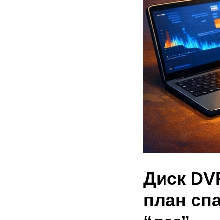
Диск DV
план спа