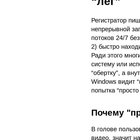
“лег”
Регистратор пиш
непрерывной зап
потоков 24/7 бе
2) быстро наход
Ради этого мно
систему или исп
“обертку”, а вн
Windows видит “
попытка “просто
Почему "пр
В голове пользо
видео, значит 