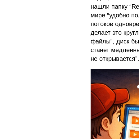
нашли папку “Re
мире “удобно по
потоков одновре
делает это круг
файлы”, диск бы
станет медленны
не открывается”