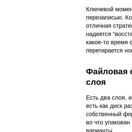
Ключевой момент
перезаписью. Ко
отличная страте
надеется “восс
какое-то время 
перетирается но
Файловая с
слоя
Есть два слоя, 
есть как диск ра
собственный фор
во что упакован 
варианты.