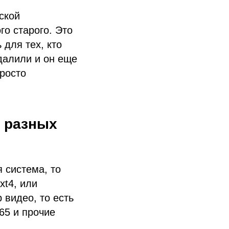
ской
го старого. Это
 для тех, кто
далили и он еще
просто
а разных
я система, то
xt4, или
 видео, то есть
265 и прочие