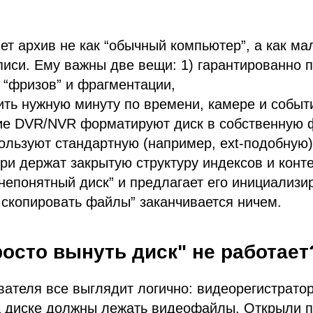
ет архив не как “обычный компьютер”, а как ма
иси. Ему важны две вещи: 1) гарантированно п
з “фризов” и фрагментации,
ить нужную минуту по времени, камере и событ
гие DVR/NVR форматируют диск в собственную
ользуют стандартную (например, ext-подобную)
утри держат закрытую структуру индексов и конт
непонятный диск” и предлагает его инициализир
 скопировать файлы” заканчивается ничем.
осто вынуть диск" не работает
вателя все выглядит логично: видеорегистрато
на диске должны лежать видеофайлы. Открыли п