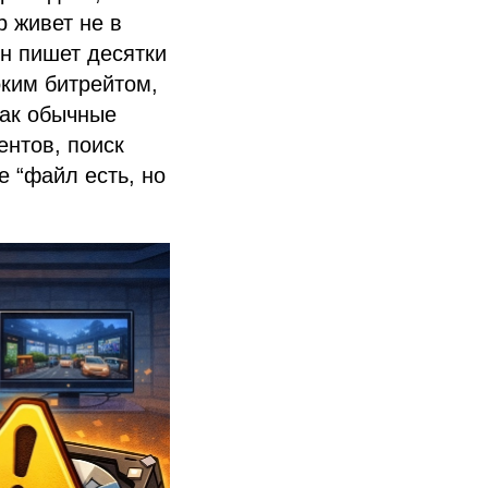
р живет не в
Он пишет десятки
оким битрейтом,
как обычные
ентов, поиск
е “файл есть, но