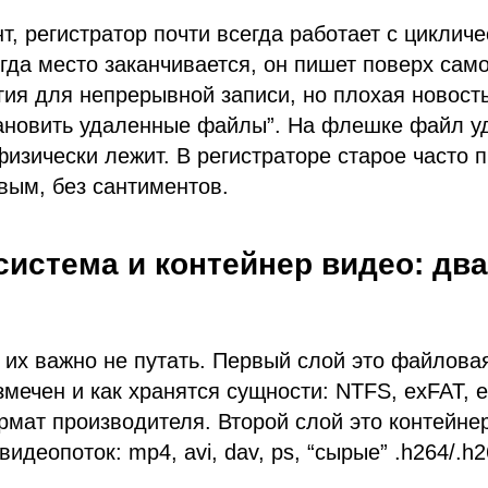
, регистратор почти всегда работает с цикличе
гда место заканчивается, он пишет поверх само
гия для непрерывной записи, но плохая новость
тановить удаленные файлы”. На флешке файл у
физически лежит. В регистраторе старое часто 
вым, без сантиментов.
истема и контейнер видео: дв
и их важно не путать. Первый слой это файлова
змечен и как хранятся сущности: NTFS, exFAT, e
мат производителя. Второй слой это контейнер
видеопоток: mp4, avi, dav, ps, “сырые” .h264/.h