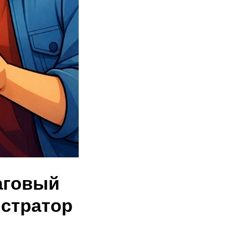
аговый
истратор