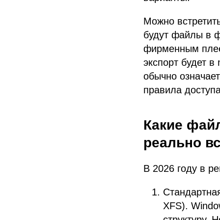
Можно встретить
будут файлы в 
фирменным плеер
экспорт будет в
обычно означает
правила доступа
Какие фай
реально в
В 2026 году в р
Стандартная 
XFS). Window
структуру. 