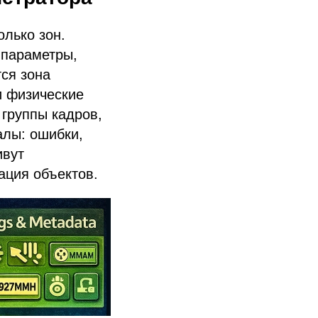
олько зон.
е параметры,
ся зона
и физические
 группы кадров,
алы: ошибки,
ивут
ация объектов.