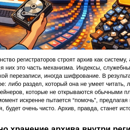
ство регистраторов строят архив как систему, 
я них это часть механизма. Индексы, служебны
кой перезаписи, иногда шифрование. В результ
ое: либо раздел, который она не умеет читать, 
ейнеров, которые не открываются обычными пл
момент искренне пытается “помочь”, предлагая
, будет очень чисто. Архив, правда, станет ист
но хранение архива внутри рег