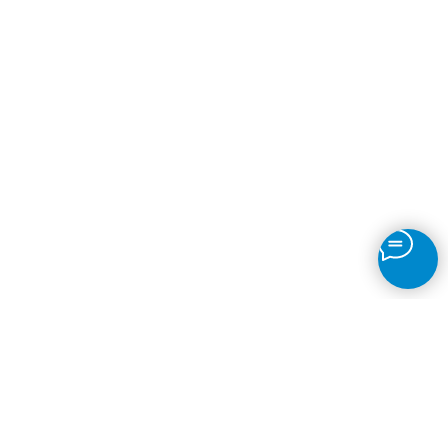
Детектор движения
Непрерывная запись
Таймлапсы