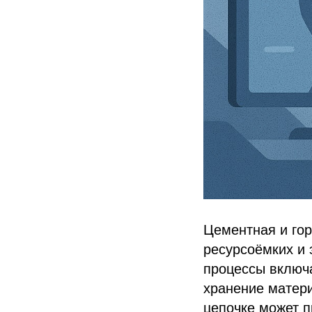
Цементная и го
ресурсоёмких и 
процессы включа
хранение матер
цепочке может п