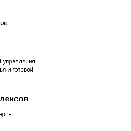
ов;
й управления
ья и готовой
лексов
еров.