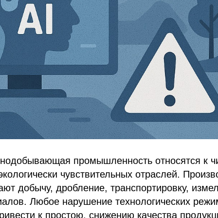
рнодобывающая промышленность относятся к ч
экологически чувствительных отраслей. Произ
ют добычу, дробление, транспортировку, измел
иалов. Любое нарушение технологических режи
ривести к простою, снижению качества продукц