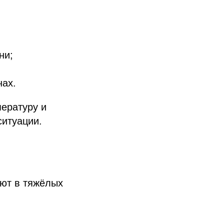
ни;
нах.
ературу и
ситуации.
ают в тяжёлых