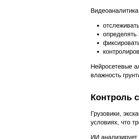
Видеоаналитика
отслеживат
определять 
фиксировать
контролиров
Нейросетевые а
влажность грунт
Контроль 
Грузовики, экск
условиях, что т
ИИ анализирует