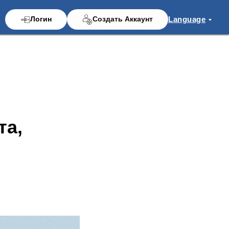
Language
Логин
Создать Аккаунт
та,