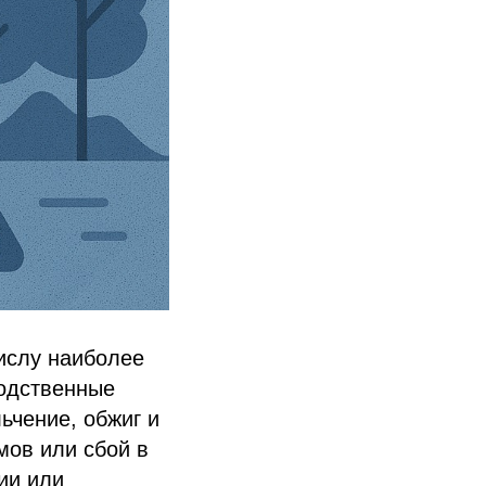
ислу наиболее
водственные
ьчение, обжиг и
мов или сбой в
ии или