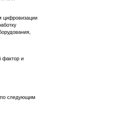
м цифровизации
работку
борудования,
 фактор и
 по следующим