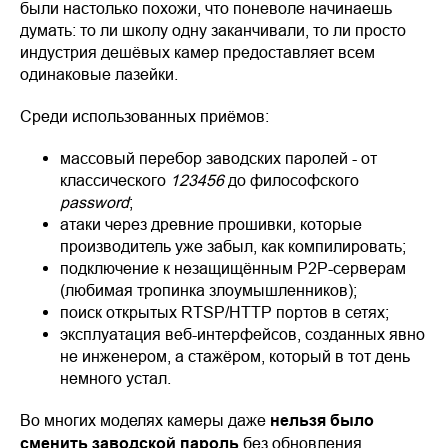
были настолько похожи, что поневоле начинаешь
думать: то ли школу одну заканчивали, то ли просто
индустрия дешёвых камер предоставляет всем
одинаковые лазейки.
Среди использованных приёмов:
массовый перебор заводских паролей - от
классического
123456
до философского
password
;
атаки через древние прошивки, которые
производитель уже забыл, как компилировать;
подключение к незащищённым P2P-серверам
(любимая тропинка злоумышленников);
поиск открытых RTSP/HTTP портов в сетях;
эксплуатация веб-интерфейсов, созданных явно
не инженером, а стажёром, который в тот день
немного устал.
Во многих моделях камеры даже
нельзя было
сменить заводской пароль
без обновления