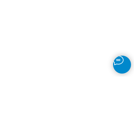
Детектор движения
Непрерывная запись
Таймлапсы
Детекция объектов
Датчик огня
Распознавание
Автономера