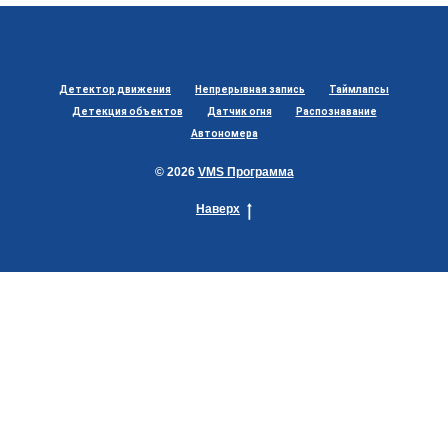
Детектор движения
Непрерывная запись
Таймлапсы
Детекция объектов
Датчик огня
Распознавание
Автономера
© 2026
VMS Программа
Наверх