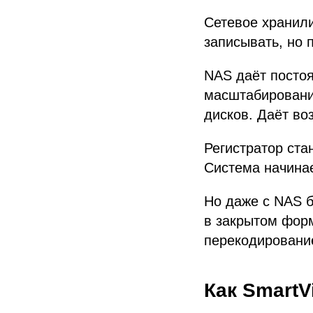
Сетевое хранил
записывать, но 
NAS даёт постоя
масштабирование
дисков. Даёт во
Регистратор ста
Система начинае
Но даже с NAS 
в закрытом форм
перекодирование
Как SmartV