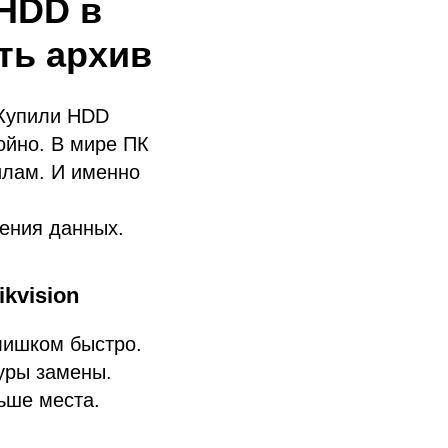
 HDD в
ить архив
 Купили HDD
ойно. В мире ПК
илам. И именно
нения данных.
kvision
лишком быстро.
дуры замены.
ьше места.