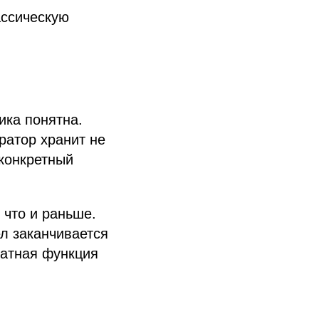
ассическую
ика понятна.
ратор хранит не
 конкретный
 что и раньше.
л заканчивается
татная функция