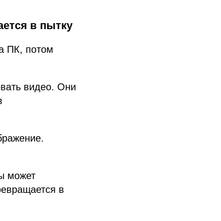
ется в пытку
а ПК, потом
вать видео. Они
в
бражение.
ры может
ревращается в