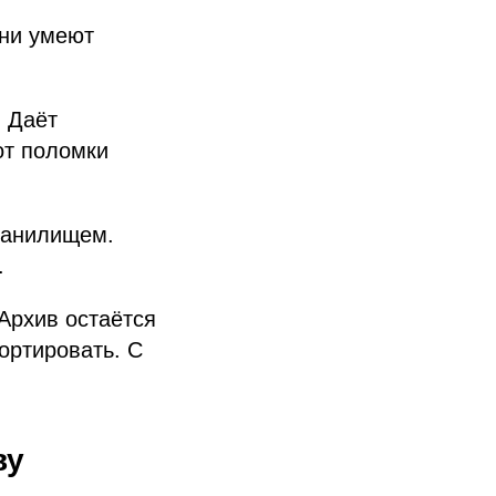
Они умеют
. Даёт
от поломки
хранилищем.
.
Архив остаётся
ортировать. С
ву