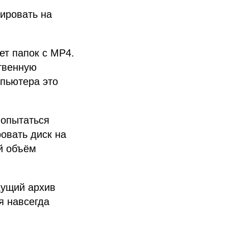
пировать на
ет папок с MP4.
ственную
пьютера это
попытаться
овать диск на
й объём
дущий архив
я навсегда