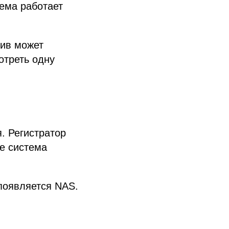
тема работает
хив может
отреть одну
. Регистратор
не система
 появляется NAS.