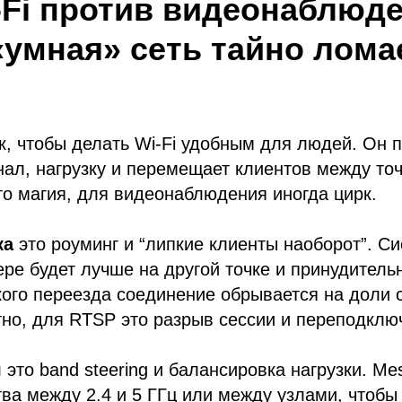
-Fi против видеонаблюде
«умная» сеть тайно лома
к, чтобы делать Wi-Fi удобным для людей. Он 
нал, нагрузку и перемещает клиентов между то
о магия, для видеонаблюдения иногда цирк.
ка
это роуминг и “липкие клиенты наоборот”. С
ере будет лучше на другой точке и принудитель
кого переезда соединение обрывается на доли 
но, для RTSP это разрыв сессии и переподклю
я
это band steering и балансировка нагрузки. Me
тва между 2.4 и 5 ГГц или между узлами, чтобы 