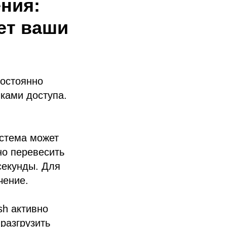
ния:
ет ваши
постоянно
чками доступа.
истема может
но перевесить
секунды. Для
чение.
sh активно
разгрузить