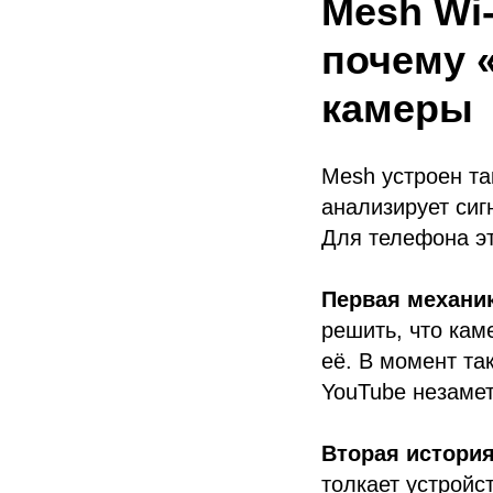
Mesh Wi
почему 
камеры
Mesh устроен та
анализирует сиг
Для телефона эт
Первая механи
решить, что кам
её. В момент та
YouTube незамет
Вторая истори
толкает устройс