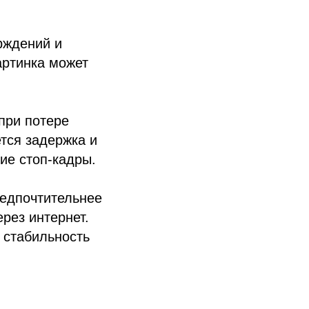
рждений и
артинка может
 при потере
ется задержка и
ие стоп-кадры.
редпочтительнее
рез интернет.
 стабильность