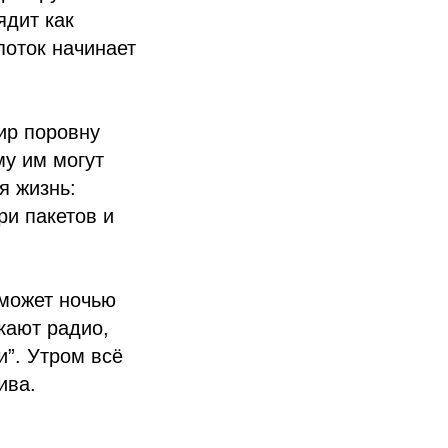
ядит как
поток начинает
фир поровну
у им могут
я жизнь:
ри пакетов и
 может ночью
кают радио,
и”. Утром всё
ива.