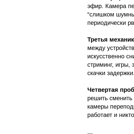
эфир. Камера пе
“слишком шумный
периодически рв
Третья механи
между устройст
искусственно сн
стриминг, игры,
скачки задержки
Четвертая про
решить сменить 
камеры переподк
работает и никт