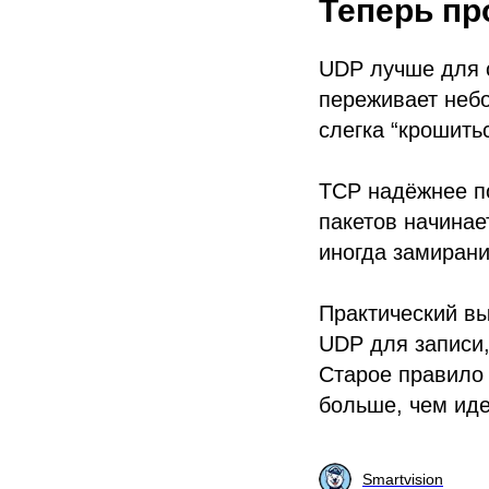
Теперь пр
UDP лучше для с
переживает небо
слегка “крошить
TCP надёжнее по
пакетов начинае
иногда замирани
Практический вы
UDP для записи,
Старое правило
больше, чем иде
Smartvision