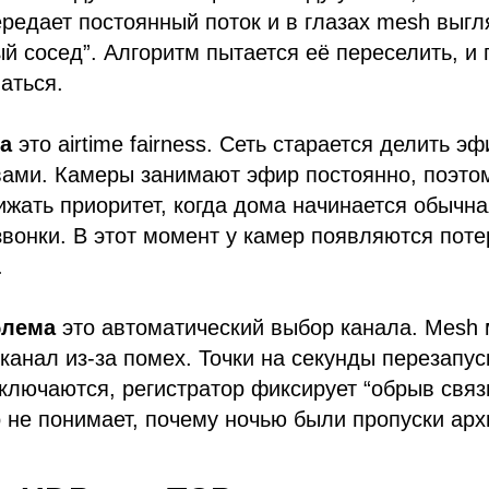
редает постоянный поток и в глазах mesh выгл
 сосед”. Алгоритм пытается её переселить, и 
аться.
ка
это airtime fairness. Сеть старается делить э
вами. Камеры занимают эфир постоянно, поэтом
ижать приоритет, когда дома начинается обычна
 звонки. В этот момент у камер появляются поте
.
блема
это автоматический выбор канала. Mesh
канал из-за помех. Точки на секунды перезапус
лючаются, регистратор фиксирует “обрыв связ
о не понимает, почему ночью были пропуски арх