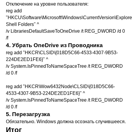
Отключение на уровне пользователя:
reg add
"HKCU\Software\Microsoft\Windows\CurrentVersion\Explore
Shell Folders" ^
/v LibrariesDefaultSaveToOneDrive /t REG_DWORD /d 0
/f
4. Убрать OneDrive из Проводника
reg add "HKCR\CLSID\{018D5C66-4533-4307-9B53-
224DE2ED1FE6}" ^
/v System.IsPinnedToNameSpaceTree /t REG_DWORD
/d 0 /f
reg add "HKCR\Wow6432Node\CLSID\{018D5C66-
4533-4307-9B53-224DE2ED1FE6}" ^
/v System.IsPinnedToNameSpaceTree /t REG_DWORD
/d 0 /f
5. Перезагрузка
Обязательно. Windows должна осознать случившееся.
Итог