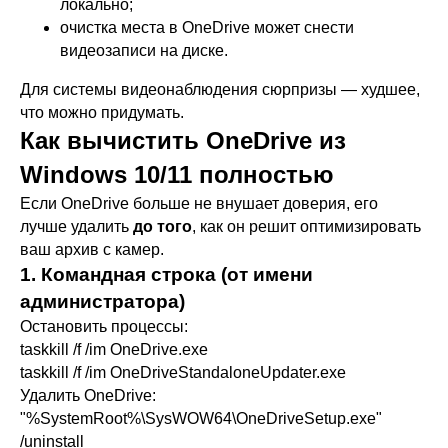
локально;
очистка места в OneDrive может снести
видеозаписи на диске.
Для системы видеонаблюдения сюрпризы — худшее,
что можно придумать.
Как вычистить OneDrive из
Windows 10/11 полностью
Если OneDrive больше не внушает доверия, его
лучше удалить
до того
, как он решит оптимизировать
ваш архив с камер.
1. Командная строка (от имени
администратора)
Остановить процессы:
taskkill /f /im OneDrive.exe
taskkill /f /im OneDriveStandaloneUpdater.exe
Удалить OneDrive:
"%SystemRoot%\SysWOW64\OneDriveSetup.exe"
/uninstall