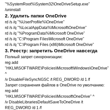
"%SystemRoot%\System32\OneDriveSetup.exe"
/uninstall
2. Удалить папки OneDrive
rd /s /q "%UserProfile%\OneDrive"
rd /s /q "%LocalAppData%\Microsoft\OneDrive"
rd /s /q "%ProgramData%\Microsoft OneDrive"
rd /s /q "C:\Program Files\Microsoft OneDrive"
rd /s /q "C:\Program Files (x86)\Microsoft OneDrive"
3. Реестр: запретить OneDrive навсегда
Полный запрет синхронизации:
reg add
"HKLM\SOFTWARE\Policies\Microsoft\Windows\OneDrive"
^
/v DisableFileSyncNGSC /t REG_DWORD /d 1 /f
Запрет сохранения файлов в OneDrive по умолчанию:
reg add
"HKLM\SOFTWARE\Policies\Microsoft\OneDrive" ^
/v DisableLibrariesDefaultSaveToOneDrive /t
REG_DWORD /d 1 /f