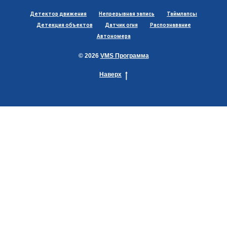
Детектор движения
Непрерывная запись
Таймлапсы
Детекция объектов
Датчик огня
Распознавание
Автономера
© 2026
VMS Программа
Наверх