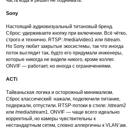
часть кода и решил не поднимать.
Sony
Настоящий аудиовизуальный титановый бренд.
Сброс: удерживаете кнопку при включении. Всё чётко,
строго и технично. RTSP: /media/video1 или /stream.
Но Sony любит закрытые экосистемы, так что иногда
поток выглядит так, будто его придумали инженеры,
которые никогда не видели никого, кроме коллег.
ONVIF — работает, но иногда с ограничениями.
ACTi
Тайваньская логика и осторожный минимализм.
Сброс классический: нажали, подключили питание,
подержали, отпустили. RTSP-потоки в стиле: /stream2
или /media/stream1. ONVIF — чаще всего идеально
корректный, но камеры чувствительны к
нестандартным сетям, словно аллергичны к VLAN’ам.