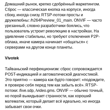
Домашний рынок, крепко сдобрённый маркетингом.
Сброс — классическая кнопка на корпусе, иногда
сбоку, иногда снизу. RTSP-потоки просты и
дружелюбны: /h264Preview_01_main. ONVIF — часто
урезанный, словно разработчики боялись, что
пользователь устроит революцию в настройках. На
удивление стабильны, но требуют отключения P2P-
облака, иначе камера начинает «общаться» с
серверами на другом конце планеты.
Vivotek
Тайваньский перфекционизм: сброс сопровождается
POST-индикацией и автоматической диагностикой.
Это приятно — камера как будто говорит: «подождите,
я проверю себя перед тем как забыть всё». RTSP-
потоки: /live.sdp, /video.gms. ONVIF — обычно точный,
но порой выкидывает странности, как хороший
математик, который делает всё идеально, но иногда
забывает свои очки.