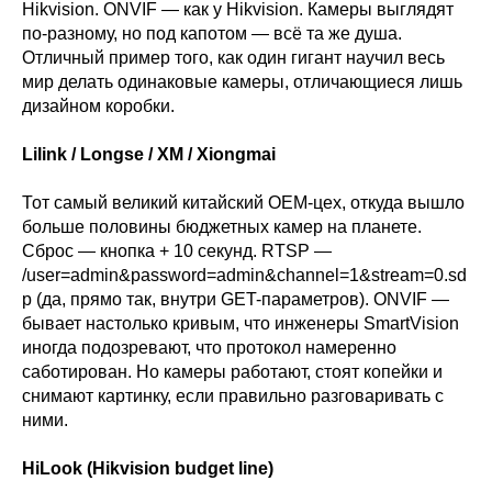
Hikvision. ONVIF — как у Hikvision. Камеры выглядят
по-разному, но под капотом — всё та же душа.
Отличный пример того, как один гигант научил весь
мир делать одинаковые камеры, отличающиеся лишь
дизайном коробки.
Lilink / Longse / XM / Xiongmai
Тот самый великий китайский OEM-цех, откуда вышло
больше половины бюджетных камер на планете.
Сброс — кнопка + 10 секунд. RTSP —
/user=admin&password=admin&channel=1&stream=0.sd
p (да, прямо так, внутри GET-параметров). ONVIF —
бывает настолько кривым, что инженеры SmartVision
иногда подозревают, что протокол намеренно
саботирован. Но камеры работают, стоят копейки и
снимают картинку, если правильно разговаривать с
ними.
HiLook (Hikvision budget line)