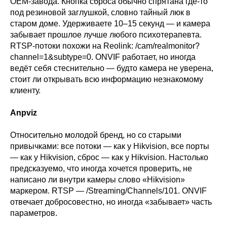
OEM-завода. Кнопка сброса обычно спрятана где-то
под резиновой заглушкой, словно тайный люк в
старом доме. Удерживаете 10–15 секунд — и камера
забывает прошлое лучше любого психотерапевта.
RTSP-потоки похожи на Reolink: /cam/realmonitor?
channel=1&subtype=0. ONVIF работает, но иногда
ведёт себя стеснительно — будто камера не уверена,
стоит ли открывать всю информацию незнакомому
клиенту.
Anpviz
Относительно молодой бренд, но со старыми
привычками: все потоки — как у Hikvision, все порты
— как у Hikvision, сброс — как у Hikvision. Настолько
предсказуемо, что иногда хочется проверить, не
написано ли внутри камеры слово «Hikvision»
маркером. RTSP — /Streaming/Channels/101. ONVIF
отвечает добросовестно, но иногда «забывает» часть
параметров.