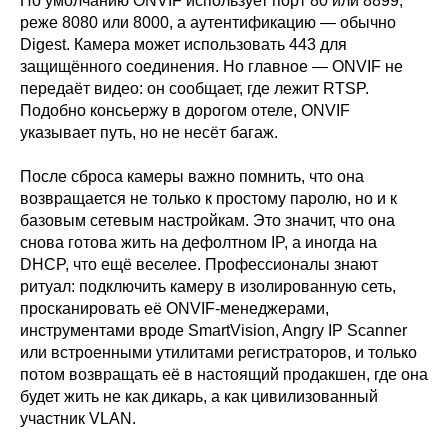
По умолчанию ONVIF использует порт 80 или 8899,
реже 8080 или 8000, а аутентификацию — обычно
Digest. Камера может использовать 443 для
защищённого соединения. Но главное — ONVIF не
передаёт видео: он сообщает, где лежит RTSP.
Подобно консьержу в дорогом отеле, ONVIF
указывает путь, но не несёт багаж.
После сброса камеры важно помнить, что она
возвращается не только к простому паролю, но и к
базовым сетевым настройкам. Это значит, что она
снова готова жить на дефолтном IP, а иногда на
DHCP, что ещё веселее. Профессионалы знают
ритуал: подключить камеру в изолированную сеть,
просканировать её ONVIF-менеджерами,
инструментами вроде SmartVision, Angry IP Scanner
или встроенными утилитами регистраторов, и только
потом возвращать её в настоящий продакшен, где она
будет жить не как дикарь, а как цивилизованный
участник VLAN.