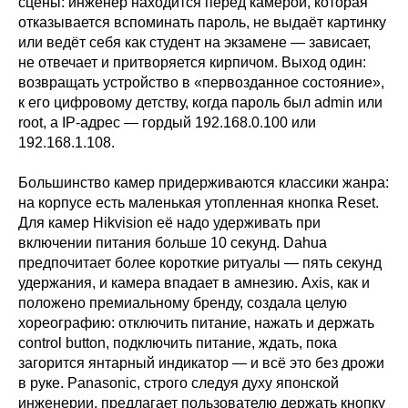
сцены: инженер находится перед камерой, которая
отказывается вспоминать пароль, не выдаёт картинку
или ведёт себя как студент на экзамене — зависает,
не отвечает и притворяется кирпичом. Выход один:
возвращать устройство в «первозданное состояние»,
к его цифровому детству, когда пароль был admin или
root, а IP-адрес — гордый 192.168.0.100 или
192.168.1.108.
Большинство камер придерживаются классики жанра:
на корпусе есть маленькая утопленная кнопка Reset.
Для камер Hikvision её надо удерживать при
включении питания больше 10 секунд. Dahua
предпочитает более короткие ритуалы — пять секунд
удержания, и камера впадает в амнезию. Axis, как и
положено премиальному бренду, создала целую
хореографию: отключить питание, нажать и держать
control button, подключить питание, ждать, пока
загорится янтарный индикатор — и всё это без дрожи
в руке. Panasonic, строго следуя духу японской
инженерии, предлагает пользователю держать кнопку