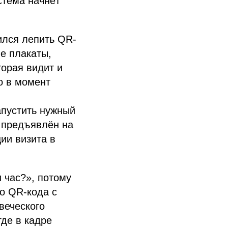
стема начнёт
ился лепить QR-
ые плакаты,
торая видит и
о в момент
апустить нужный
 предъявлён на
ии визита в
 час?», потому
го QR-кода с
веческого
где в кадре