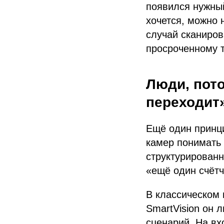
появился нужный
хочется, можно 
случай сканиров
просроченному т
Люди, пото
переходит
Ещё один принци
камер понимать 
структурированны
«ещё один счётч
В классическом 
SmartVision он 
сценарий. На вх