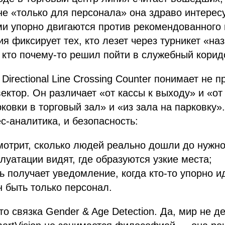
е «только для персонала» она здраво интерес
ми упорно двигаются против рекомендованного 
я фиксирует тех, кто лезет через турникет «наз
 кто почему-то решил пойти в служебный корид
 Directional Line Crossing Counter понимает не 
вектор. Он различает «от кассы к выходу» и «о
рковки в торговый зал» и «из зала на парковку».
ес-аналитика, и безопасность:
мотрит, сколько людей реально дошли до нужно
луатации видят, где образуются узкие места;
ь получает уведомление, когда кто-то упорно ид
 быть только персонал.
о связка Gender & Age Detection. Да, мир не де