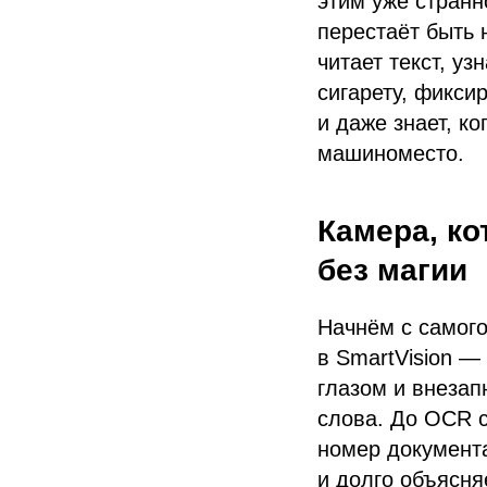
этим уже странн
перестаёт быть 
читает текст, у
сигарету, фикси
и даже знает, к
машиноместо.
Камера, ко
без магии
Начнём с самого
в SmartVision —
глазом и внезап
слова. До OCR с
номер документа
и долго объясня