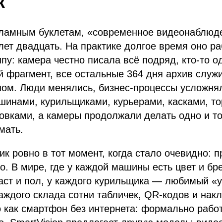
к
кламным буклетам, «современное видеонаблюд
лет двадцать. На практике долгое время оно р
пу: камера честно писала всё подряд, кто-то од
 фрагмент, все остальные 364 дня архив служ
ом. Люди менялись, бизнес-процессы усложнял
шинами, курильщиками, курьерами, касками, т
овками, а камеры продолжали делать одно и т
мать.
ник ровно в тот момент, когда стало очевидно: 
о. В мире, где у каждой машины есть цвет и бре
аст и пол, у каждого курильщика — любимый «у
каждого склада сотни табличек, QR-кодов и накл
 как смартфон без интернета: формально работа