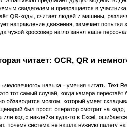
о. SmartVision предлагает другую модель: вид
немым свидетелем и превращается в участника
знаёт QR-коды, считает людей и машины, различа
рует направление движения, замечает попытки 
огда чужой кроссовер нагло занял ваше персона
торая читает: OCR, QR и немног
 «человечного» навыка - умения читать. Text Re
 это тот самый случай, когда камера перестаёт 
но обзаводится мозгом, который умеет складыв
ценарий был прост: оператор смотрит на кадр,
 или код с наклейки куда-то в Excel, ошибаетс
ет, почему система не нашла нужную палету на