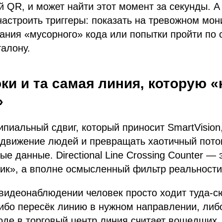
 QR, и может найти этот момент за секунды. А
настроить триггеры: показать на тревожном мо
ания «мусорного» кода или попытки пройти по 
алону.
ки и та самая линия, которую «
»
пиальный сдвиг, который приносит SmartVision
движение людей и превращать хаотичный поток
е данные. Directional Line Crossing Counter — 
ик», а вполне осмысленный фильтр реальности
видеонаблюдении человек просто ходит туда-с
либо пересёк линию в нужном направлении, ли
оде в торговый центр линия считает вошедших