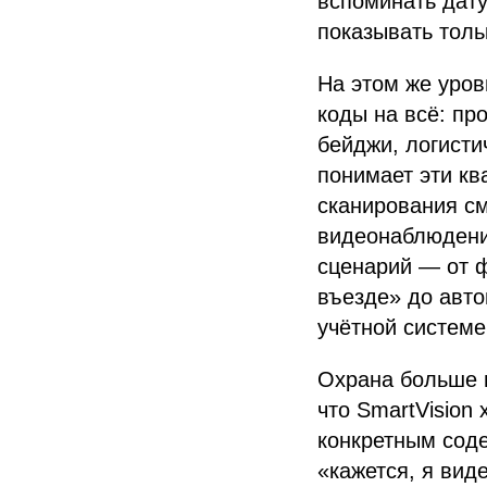
вспоминать дату
показывать толь
На этом же уров
коды на всё: пр
бейджи, логисти
понимает эти кв
сканирования см
видеонаблюдения
сценарий — от ф
въезде» до авто
учётной системе
Охрана больше н
что SmartVision
конкретным соде
«кажется, я виде