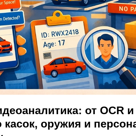
идеоаналитика: от OCR и
о касок, оружия и персо