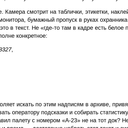
. Камера смотрит на таблички, этикетки, накле
 монитора, бумажный пропуск в руках охранник
это в текст. Не «где-то там в кадре есть белое
полне конкретное:
8327
,
.
воляет искать по этим надписям в архиве, привя
ать оператору подсказки и собирать статистику
тавил палету с номером «A-23» не на тот док? Н