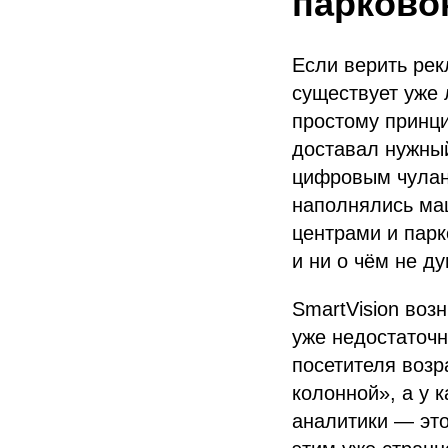
парково
Если верить ре
существует уже 
простому принци
доставал нужный
цифровым чулан
наполнялись ма
центрами и парк
и ни о чём не ду
SmartVision воз
уже недостаточн
посетителя возр
колонной», а у 
аналитики — это