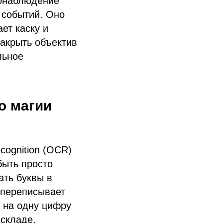
еонаблюдение
 событий. Оно
ет каску и
закрыть объектив
льное
о магии
cognition (OCR)
быть просто
ать буквы в
 переписывает
я на одну цифру
 складе.