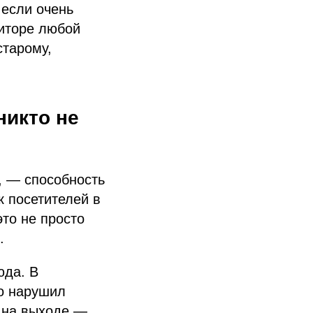
 если очень
ниторе любой
старому,
никто не
, — способность
 посетителей в
это не просто
.
юда. В
бо нарушил
, на выходе —