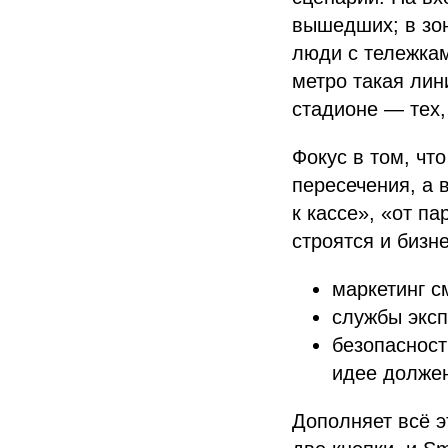
вышедших; в зон
люди с тележка
метро такая лини
стадионе — тех,
Фокус в том, что
пересечения, а 
к кассе», «от па
строятся и бизн
маркетинг с
службы эксп
безопасност
идее должен
Дополняет всё эт