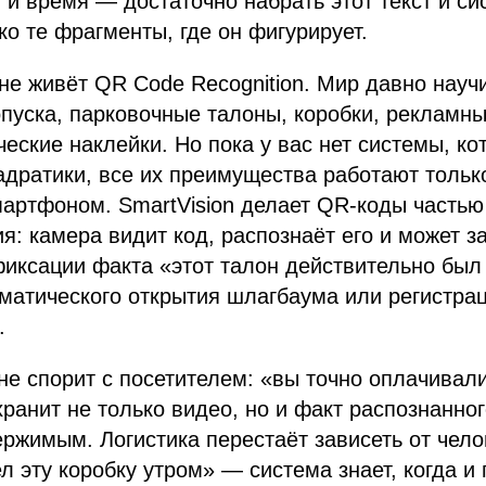
 и время — достаточно набрать этот текст и си
ко те фрагменты, где он фигурирует.
не живёт QR Code Recognition. Мир давно науч
опуска, парковочные талоны, коробки, рекламн
ческие наклейки. Но пока у вас нет системы, ко
адратики, все их преимущества работают тольк
артфоном. SmartVision делает QR-коды частью
: камера видит код, распознаёт его и может з
иксации факта «этот талон действительно был
матического открытия шлагбаума или регистрац
.
е спорит с посетителем: «вы точно оплачивали
 хранит не только видео, но и факт распознанно
ржимым. Логистика перестаёт зависеть от чело
л эту коробку утром» — система знает, когда и 