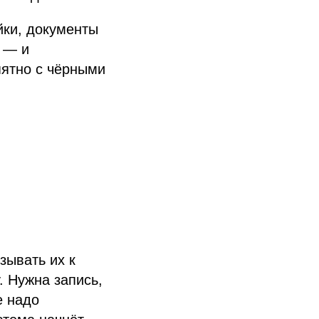
йки, документы
а — и
 пятно с чёрными
зывать их к
. Нужна запись,
е надо