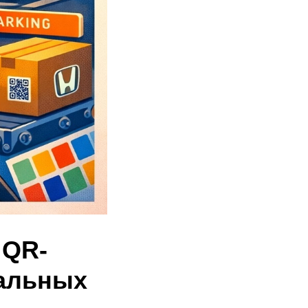
 QR-
нальных