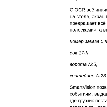
С OCR всё иначе
на столе, экран
превращает всё 
полосками», а в
номер заказа 54
док 17-К
,
ворота №5
,
контейнер A-23
SmartVision поз
событиям, выдав
где грузчик пос