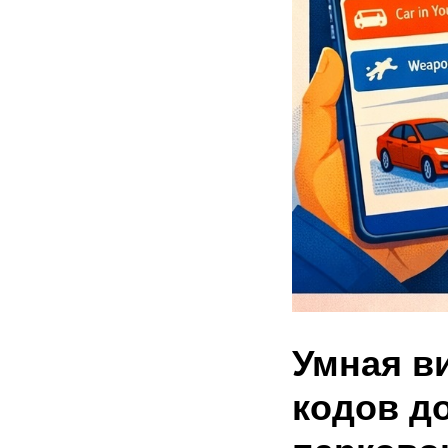
Умная в
кодов д