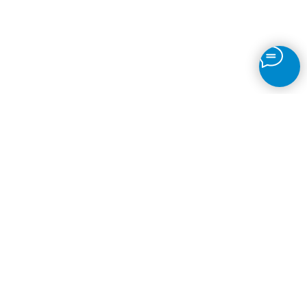
Детектор движения
Непрерывная запись
Таймлапсы
Детекция объектов
Датчик огня
Распознавание
Автономера
© 2026
VMS Программа
Наверх