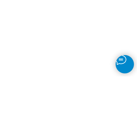
Детектор движения
Непрерывная запись
Таймлапсы
Детекция объектов
Датчик огня
Распознавание
Автономера