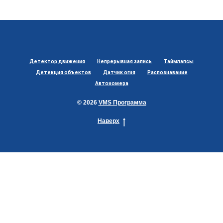
Детектор движения
Непрерывная запись
Таймлапсы
Детекция объектов
Датчик огня
Распознавание
Автономера
© 2026
VMS Программа
Наверх