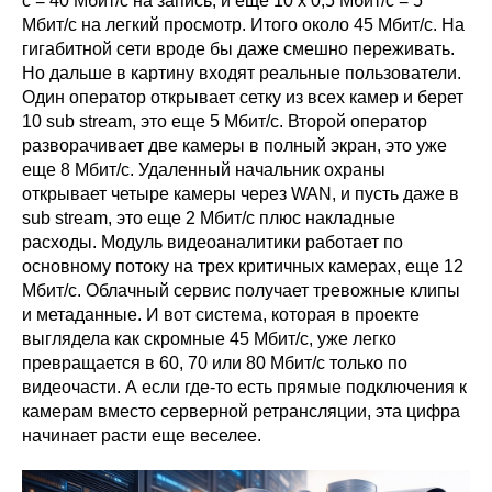
с = 40 Мбит/с на запись, и еще 10 x 0,5 Мбит/с = 5
Мбит/с на легкий просмотр. Итого около 45 Мбит/с. На
гигабитной сети вроде бы даже смешно переживать.
Но дальше в картину входят реальные пользователи.
Один оператор открывает сетку из всех камер и берет
10 sub stream, это еще 5 Мбит/с. Второй оператор
разворачивает две камеры в полный экран, это уже
еще 8 Мбит/с. Удаленный начальник охраны
открывает четыре камеры через WAN, и пусть даже в
sub stream, это еще 2 Мбит/с плюс накладные
расходы. Модуль видеоаналитики работает по
основному потоку на трех критичных камерах, еще 12
Мбит/с. Облачный сервис получает тревожные клипы
и метаданные. И вот система, которая в проекте
выглядела как скромные 45 Мбит/с, уже легко
превращается в 60, 70 или 80 Мбит/с только по
видеочасти. А если где-то есть прямые подключения к
камерам вместо серверной ретрансляции, эта цифра
начинает расти еще веселее.