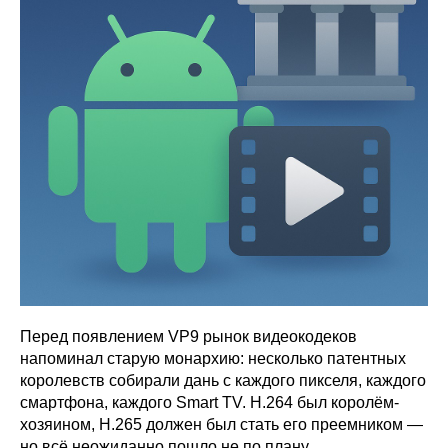
Перед появлением VP9 рынок видеокодеков
напоминал старую монархию: несколько патентных
королевств собирали дань с каждого пикселя, каждого
смартфона, каждого Smart TV. H.264 был королём-
хозяином, H.265 должен был стать его преемником —
но всё неожиданно пошло не по плану.