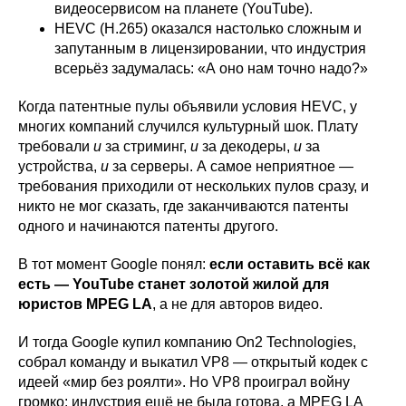
видеосервисом на планете (YouTube).
HEVC (H.265) оказался настолько сложным и
запутанным в лицензировании, что индустрия
всерьёз задумалась: «А оно нам точно надо?»
Когда патентные пулы объявили условия HEVC, у
многих компаний случился культурный шок. Плату
требовали
и
за стриминг,
и
за декодеры,
и
за
устройства,
и
за серверы. А самое неприятное —
требования приходили от нескольких пулов сразу, и
никто не мог сказать, где заканчиваются патенты
одного и начинаются патенты другого.
В тот момент Google понял:
если оставить всё как
есть — YouTube станет золотой жилой для
юристов MPEG LA
, а не для авторов видео.
И тогда Google купил компанию On2 Technologies,
собрал команду и выкатил VP8 — открытый кодек с
идеей «мир без роялти». Но VP8 проиграл войну
громко: индустрия ещё не была готова, а MPEG LA