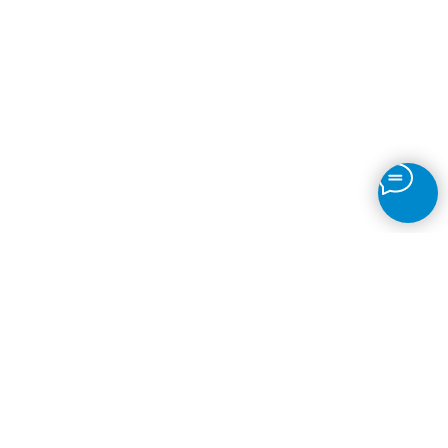
Детектор движения
Непрерывная запись
Таймлапсы
Детекция объектов
Датчик огня
Распознавание
Автономера