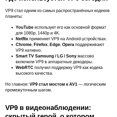
VP9 стал одним из самых распространённых кодеков
планеты:
YouTube
использует его как основной формат
для 1080p, 1440p и 4K.
Netflix
применяет VP9 на Android-устройствах.
Chrome
,
Firefox
,
Edge
,
Opera
поддерживают
VP9 нативно.
Smart TV Samsung / LG / Sony
массово
включили VP9 в аппаратные декодеры.
WebRTC
получил поддержку VP9 как кодека
высокого качества.
Но главное:
VP9 стал мостом к AV1
— логическим
промежуточным шагом.
VP9 в видеонаблюдении:
скрытый герой, о котором