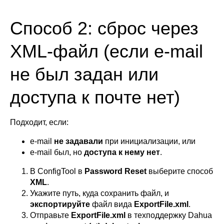
Способ 2: сброс через
XML-файл (если e-mail
не был задан или
доступа к почте нет)
Подходит, если:
e-mail
не задавали
при инициализации, или
e-mail был, но
доступа к нему нет
.
В ConfigTool в
Password Reset
выберите способ
XML
.
Укажите путь, куда сохранить файл, и
экспортируйте
файл вида
ExportFile.xml
.
Отправьте
ExportFile.xml
в техподдержку Dahua