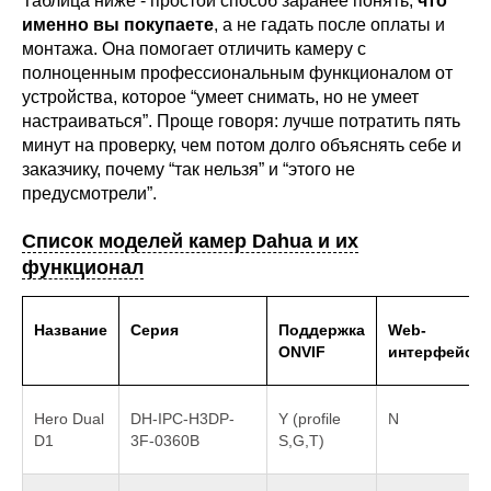
Таблица ниже - простой способ заранее понять,
что
именно вы покупаете
, а не гадать после оплаты и
монтажа. Она помогает отличить камеру с
полноценным профессиональным функционалом от
устройства, которое “умеет снимать, но не умеет
настраиваться”. Проще говоря: лучше потратить пять
минут на проверку, чем потом долго объяснять себе и
заказчику, почему “так нельзя” и “этого не
предусмотрели”.
Список моделей камер Dahua и их
функционал
Название
Серия
Поддержка
Web-
ONVIF
интерфейс
Hero Dual
DH-IPC-H3DP-
Y (profile
N
D1
3F-0360B
S,G,T)