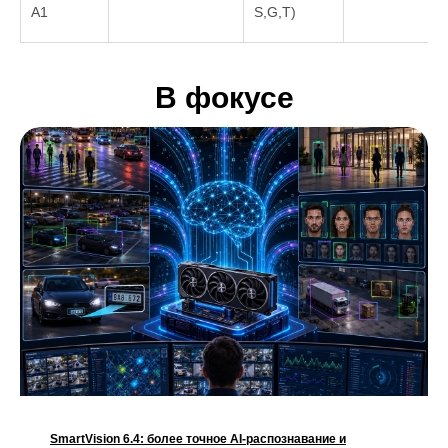
A1
S,G,T)
В фокусе
SmartVision 6.4: более точное AI-распознавание и