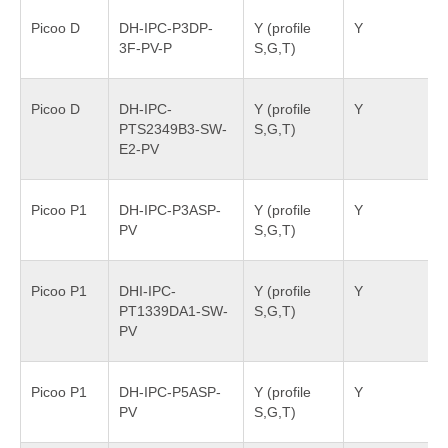
Picoo D
DH-IPC-P3DP-
Y (profile
Y
3F-PV-P
S,G,T)
Picoo D
DH-IPC-
Y (profile
Y
PTS2349B3-SW-
S,G,T)
E2-PV
Picoo P1
DH-IPC-P3ASP-
Y (profile
Y
PV
S,G,T)
Picoo P1
DHI-IPC-
Y (profile
Y
PT1339DA1-SW-
S,G,T)
PV
Picoo P1
DH-IPC-P5ASP-
Y (profile
Y
PV
S,G,T)