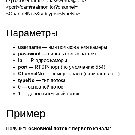
rtsp://<username>:<password>@<ip>:
<port>/cam/realmonitor?channel=
<ChannelNo>&subtype=<typeNo>
Параметры
username
— имя пользователя камеры
password
— пароль пользователя
ip
— IP-адрес камеры
port
— RTSP-порт (по умолчанию 554)
ChannelNo
— номер канала (начинается с 1)
typeNo
— тип потока
0 — основной поток
1 — дополнительный поток
Пример
Получить
основной поток
с
первого канала
: