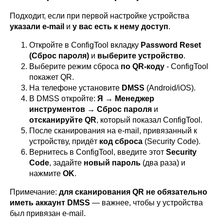
Подходит, если при первой настройке устройства
указали e-mail
и
у вас есть к нему доступ
.
Откройте в ConfigTool вкладку
Password Reset
(Сброс пароля)
и
выберите устройство
.
Выберите режим сброса
по QR-коду
- ConfigTool
покажет QR.
На телефоне установите
DMSS
(Android/iOS).
В DMSS откройте:
Я → Менеджер
инструментов → Сброс пароля
и
отсканируйте QR
, который показал ConfigTool.
После сканирования на e-mail, привязанный к
устройству, придёт
код сброса
(Security Code).
Вернитесь в ConfigTool, введите этот
Security
Code
, задайте
новый пароль
(два раза) и
нажмите
OK
.
Примечание:
для сканирования QR не обязательно
иметь аккаунт DMSS
— важнее, чтобы у устройства
был привязан e-mail.