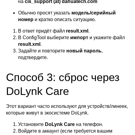
на
cis_support (at) dahuatech.com
Обычно просят указать
модель/серийный
номер
и кратко описать ситуацию.
В ответ придёт файл
result.xml
.
В ConfigTool выберите
импорт
и укажите файл
result.xml
.
Задайте и повторите
новый пароль
,
подтвердите.
Способ 3: сброс через
DoLynk Care
Этот вариант часто используют для устройств/линеек,
которые живут в экосистеме DoLynk.
Установите
DoLynk Care
на телефон.
Войдите в аккаунт (если требуется вашим